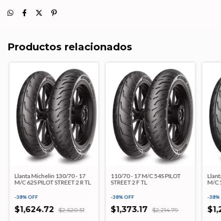
Productos relacionados
Llanta Michelin 130/70 - 17
110/70 - 17 M/C 54S PILOT
Llant
M/C 62S PILOT STREET 2 R TL
STREET 2 F TL
M/C 
-
38
%
OFF
-
38
%
OFF
-
38
%
$1,624.72
$1,373.17
$1
$2,620.51
$2,214.79