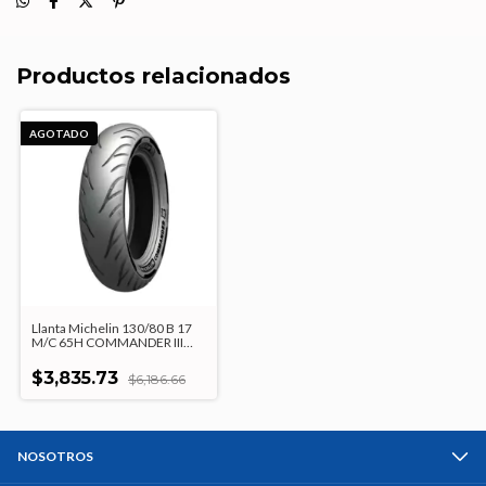
Productos relacionados
AGOTADO
Llanta Michelin 130/80 B 17
M/C 65H COMMANDER III
TRNG F TL/TT
$3,835.73
$6,186.66
NOSOTROS