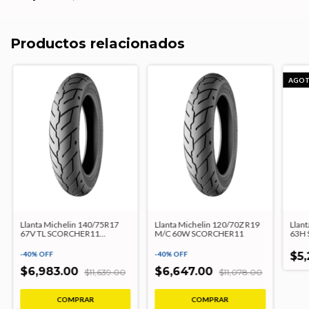
Productos relacionados
AGO
Llanta Michelin 140/75R17
Llanta Michelin 120/70Z R19
Llan
67V TL SCORCHER11
M/C 60W SCORCHER11
63H 
CUSTOM
-
40
%
OFF
-
40
%
OFF
$5,
$6,983.00
$6,647.00
$11,639.00
$11,078.00